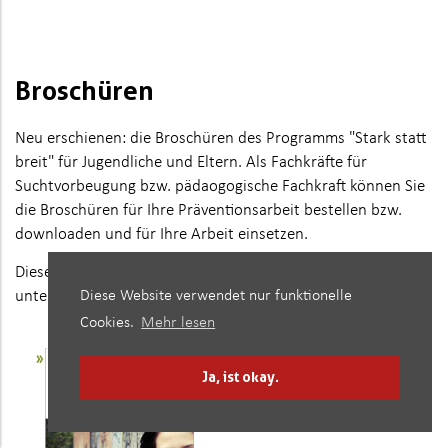
Broschüren
Neu erschienen: die Broschüren des Programms "Stark statt
breit" für Jugendliche und Eltern. Als Fachkräfte für
Suchtvorbeugung bzw. pädaogogische Fachkraft können Sie
die Broschüren für Ihre Präventionsarbeit bestellen bzw.
downloaden und für Ihre Arbeit einsetzen.
Diese Broschüren und weiteres Arbeitsmaterial finden Sie
unter
Infomaterial
Diese Website verwendet nur funktionelle
.
Cookies.
Mehr lesen
Ja, ist okay.