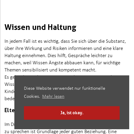
Wissen und Haltung
In jedem Fall ist es wichtig, dass Sie sich über die Substanz,
über ihre Wirkung und Risiken informieren und eine klare
Haltung einnehmen. Dies hilft, Gespräche leichter zu
machen, weil Wissen Ängste abbauen kann, für wichtige
Themen sensibilisiert und kompetent macht.
Es geht aber nicht in erster Linie darum, seinen Kindern
Wissen zu vermitteln. Vielmehr steht im Zentrum, wie die
Diese Website verwendet nur funktionelle
Kinder Cannabis wahrnehmen und was es in ihrem Leben
Cookies.
Mehr lesen
bedeutet.
Eltern-Kind-Beziehung
Ja, ist okay.
Im Dialog zu sein, d.h. einander zuzuhören und miteinander
zu sprechen ist Grundlage jeder guten Beziehung. Eine